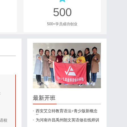
；
最新开班
西安艾立特教育语法+青少版新概念
教
为河南许昌禹州朗文英语做在线师训
语校