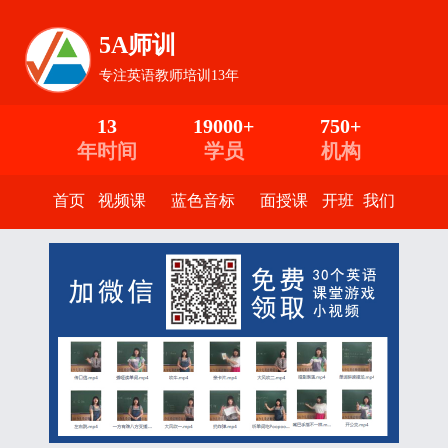
5A师训
专注英语教师培训13年
13
19000+
750+
年时间
学员
机构
首页
视频课
蓝色音标
面授课
开班
我们